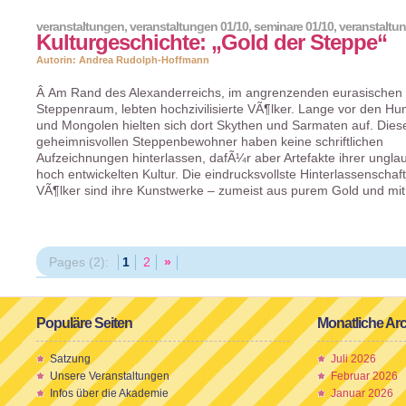
veranstaltungen
,
veranstaltungen 01/10
,
seminare 01/10
,
veranstaltu
Kulturgeschichte: „Gold der Steppe“
Autorin: Andrea Rudolph-Hoffmann
Â Am Rand des Alexanderreichs, im angrenzenden eurasischen
Steppenraum, lebten hochzivilisierte VÃ¶lker. Lange vor den H
und Mongolen hielten sich dort Skythen und Sarmaten auf. Dies
geheimnisvollen Steppenbewohner haben keine schriftlichen
Aufzeichnungen hinterlassen, dafÃ¼r aber Artefakte ihrer unglau
hoch entwickelten Kultur. Die eindrucksvollste Hinterlassenschaft
VÃ¶lker sind ihre Kunstwerke – zumeist aus purem Gold und mit
Pages (2):
1
2
»
Populäre Seiten
Monatliche Ar
Satzung
Juli 2026
Unsere Veranstaltungen
Februar 2026
Infos über die Akademie
Januar 2026