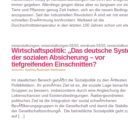
immer gegeben. Allerdings gingen diese aber so langsam vor si
Tiere und Pflanzen genug Zeit hatten, sich an die neuen Bedin
anzupassen. Seit der industriellen Revolution Â sind wir mit eine
schnellen ErwÃ¤rmung konfrontiert. Weltweit ist die
Durchschnittstemperatur in den letzten 100 Jahren schon um et
veranstaltungen
,
veranstaltungen 01/10
,
seminare 01/10
,
veranstaltu
Wirtschaftspolitik: „Das deutsche Sys
der sozialen Absicherung – vor
tiefgreifenden Einschnitten?
Autorin: Andrea Rudolph-Hoffmann
Im staatlichen Bereich gehÃ¶rt die Sozialpolitik zu den Ã¤ltesten
Politikfeldern. Ihr primÃ¤res Ziel ist es, die soziale Lage benachte
Gruppen zu bessern, insbesondere durch eine Angleichung der
Lebenschancen und Existenzbedingungen. Ãœbergeordnetes
politisches Ziel ist die Integration der sozial schwÃ¤cheren
BevÃ¶lkerungsgruppen in die Gesellschaft und damit die Stabili
der GesellschaftsordnungÂ . Die betriebliche Sozialpolitik geht 
auf […]