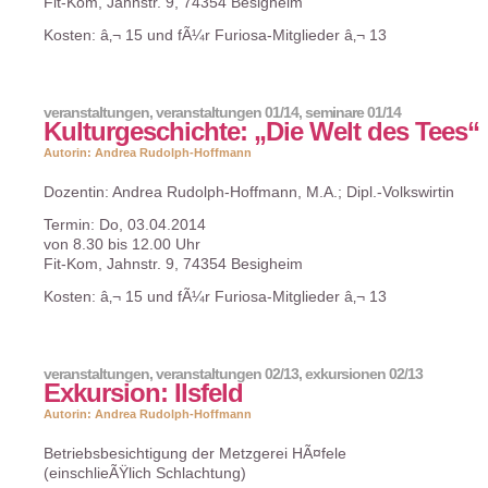
Fit-Kom, Jahnstr. 9, 74354 Besigheim
Kosten: â‚¬ 15 und fÃ¼r Furiosa-Mitglieder â‚¬ 13
veranstaltungen
,
veranstaltungen 01/14
,
seminare 01/14
Kulturgeschichte: „Die Welt des Tees“
Autorin: Andrea Rudolph-Hoffmann
Dozentin: Andrea Rudolph-Hoffmann, M.A.; Dipl.-Volkswirtin
Termin: Do, 03.04.2014
von 8.30 bis 12.00 Uhr
Fit-Kom, Jahnstr. 9, 74354 Besigheim
Kosten: â‚¬ 15 und fÃ¼r Furiosa-Mitglieder â‚¬ 13
veranstaltungen
,
veranstaltungen 02/13
,
exkursionen 02/13
Exkursion: Ilsfeld
Autorin: Andrea Rudolph-Hoffmann
Betriebsbesichtigung der Metzgerei HÃ¤fele
(einschlieÃŸlich Schlachtung)