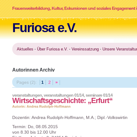
Frauenweiterbildung, Kultur, Exkursionen und soziales Engagement i
Furiosa e.V.
Aktuelles
·
Über Furiosa e.V.
·
Vereinssatzung
·
Unsere Veranstaltu
Autorinnen Archiv
Pages (2):
1
2
»
veranstaltungen
,
veranstaltungen 01/14
,
seminare 01/14
Wirtschaftsgeschichte: „Erfurt“
Autorin: Andrea Rudolph-Hoffmann
Dozentin: Andrea Rudolph-Hoffmann, M.A.; Dipl.-Volkswirtin
Termin: Do, 08.05.2015
von 8.30 bis 12.00 Uhr