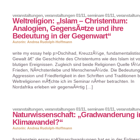
veranstaltungen
,
veranstaltungen 01/11
,
seminare 01/11
,
veranstaltu
Weltreligion: „Islam – Christentum:
Analogien, GegensÃ¤tze und ihre
Bedeutung in der Gegenwart“
Autorin: Andrea Rudolph-Hoffmann
write my essay help p>Dschihad, KreuzzÃ¼ge, fundamentalistis
Gewalt â€“ die Geschichte des Christentums wie des Islam ist vo
blutigen Ereignissen. Zugleich sind beide Religionen Quelle fÃ¼
Frieden, NÃ¤chstenliebe und MenschenwÃ¼rde. Die Bedeutung
Aggression und Friedfertigkeit in den Schriften und Traditionen 
Weltreligionen mÃ¶chte ich im Seminar nÃ¤her betrachten. In
Nordafrika erleben wir gegenwÃ¤rtig […]
veranstaltungen
,
veranstaltungen 01/11
,
seminare 01/11
,
veranstaltu
Naturwissenschaft: „Gradwanderung 
Klimawandel?“
Autorin: Andrea Rudolph-Hoffmann
frankenstein essay p>Klimaschwankungen hat es in der Erdgesc