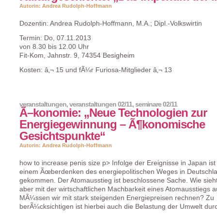
Autorin: Andrea Rudolph-Hoffmann
Dozentin: Andrea Rudolph-Hoffmann, M.A.; Dipl.-Volkswirtin
Termin: Do, 07.11.2013
von 8.30 bis 12.00 Uhr
Fit-Kom, Jahnstr. 9, 74354 Besigheim
Kosten: â‚¬ 15 und fÃ¼r Furiosa-Mitglieder â‚¬ 13
veranstaltungen
,
veranstaltungen 02/11
,
seminare 02/11
Ã–konomie: „Neue Technologien zur
Energiegewinnung – Ã¶konomische
Gesichtspunkte“
Autorin: Andrea Rudolph-Hoffmann
how to increase penis size p> Infolge der Ereignisse in Japan ist
einem Ãœberdenken des energiepolitischen Weges in Deutschl
gekommen. Der Atomausstieg ist beschlossene Sache. Wie sieh
aber mit der wirtschaftlichen Machbarkeit eines Atomausstiegs a
MÃ¼ssen wir mit stark steigenden Energiepreisen rechnen? Zu
berÃ¼cksichtigen ist hierbei auch die Belastung der Umwelt dur