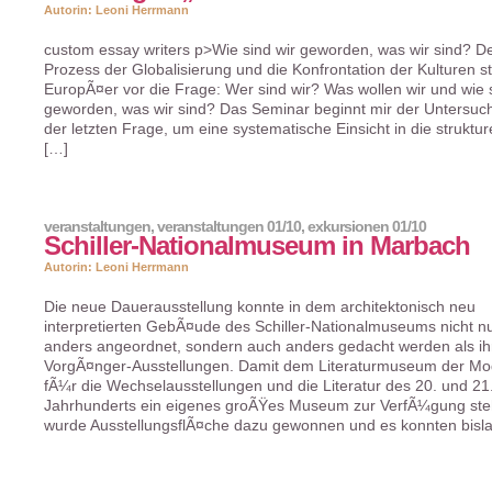
Autorin: Leoni Herrmann
custom essay writers p>Wie sind wir geworden, was wir sind? D
Prozess der Globalisierung und die Konfrontation der Kulturen ste
EuropÃ¤er vor die Frage: Wer sind wir? Was wollen wir und wie s
geworden, was wir sind? Das Seminar beginnt mir der Untersuc
der letzten Frage, um eine systematische Einsicht in die struktur
[…]
veranstaltungen
,
veranstaltungen 01/10
,
exkursionen 01/10
Schiller-Nationalmuseum in Marbach
Autorin: Leoni Herrmann
Die neue Dauerausstellung konnte in dem architektonisch neu
interpretierten GebÃ¤ude des Schiller-Nationalmuseums nicht n
anders angeordnet, sondern auch anders gedacht werden als ih
VorgÃ¤nger-Ausstellungen. Damit dem Literaturmuseum der M
fÃ¼r die Wechselausstellungen und die Literatur des 20. und 21
Jahrhunderts ein eigenes groÃŸes Museum zur VerfÃ¼gung ste
wurde AusstellungsflÃ¤che dazu gewonnen und es konnten bisl