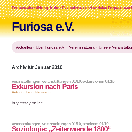
Frauenweiterbildung, Kultur, Exkursionen und soziales Engagement i
Furiosa e.V.
Aktuelles
·
Über Furiosa e.V.
·
Vereinssatzung
·
Unsere Veranstaltu
Archiv für Januar 2010
veranstaltungen
,
veranstaltungen 01/10
,
exkursionen 01/10
Exkursion nach Paris
Autorin: Leoni Herrmann
buy essay online
veranstaltungen
,
veranstaltungen 01/10
,
seminare 01/10
Soziologie: „Zeitenwende 1800“