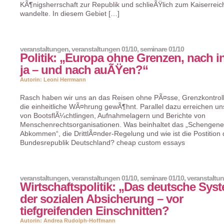
KÃ¶nigsherrschaft zur Republik und schlieÃŸlich zum Kaiserreic
wandelte. In diesem Gebiet […]
veranstaltungen
,
veranstaltungen 01/10
,
seminare 01/10
Politik: „Europa ohne Grenzen, nach i
ja – und nach auÃŸen?“
Autorin: Leoni Herrmann
Rasch haben wir uns an das Reisen ohne PÃ¤sse, Grenzkontrol
die einheitliche WÃ¤hrung gewÃ¶hnt. Parallel dazu erreichen uns
von BootsflÃ¼chtlingen, Aufnahmelagern und Berichte von
Menschenrechtsorganisationen. Was beinhaltet das „Schengene
Abkommen“, die DrittlÃ¤nder-Regelung und wie ist die Postition 
Bundesrepublik Deutschland? cheap custom essays
veranstaltungen
,
veranstaltungen 01/10
,
seminare 01/10
,
veranstaltu
Wirtschaftspolitik: „Das deutsche Sys
der sozialen Absicherung – vor
tiefgreifenden Einschnitten?
Autorin: Andrea Rudolph-Hoffmann