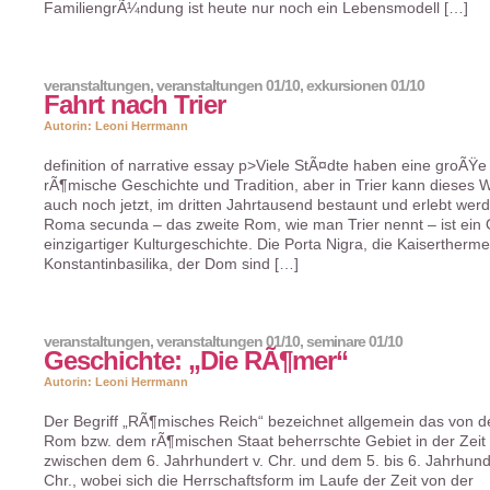
FamiliengrÃ¼ndung ist heute nur noch ein Lebensmodell […]
veranstaltungen
,
veranstaltungen 01/10
,
exkursionen 01/10
Fahrt nach Trier
Autorin: Leoni Herrmann
definition of narrative essay p>Viele StÃ¤dte haben eine groÃŸe
rÃ¶mische Geschichte und Tradition, aber in Trier kann dieses 
auch noch jetzt, im dritten Jahrtausend bestaunt und erlebt wer
Roma secunda – das zweite Rom, wie man Trier nennt – ist ein
einzigartiger Kulturgeschichte. Die Porta Nigra, die Kaisertherme
Konstantinbasilika, der Dom sind […]
veranstaltungen
,
veranstaltungen 01/10
,
seminare 01/10
Geschichte: „Die RÃ¶mer“
Autorin: Leoni Herrmann
Der Begriff „RÃ¶misches Reich“ bezeichnet allgemein das von d
Rom bzw. dem rÃ¶mischen Staat beherrschte Gebiet in der Zeit
zwischen dem 6. Jahrhundert v. Chr. und dem 5. bis 6. Jahrhund
Chr., wobei sich die Herrschaftsform im Laufe der Zeit von der