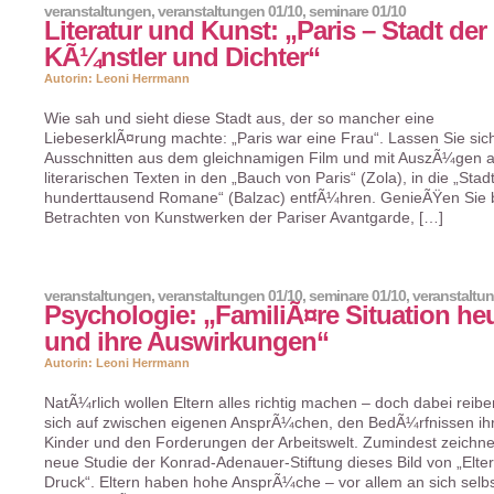
veranstaltungen
,
veranstaltungen 01/10
,
seminare 01/10
Literatur und Kunst: „Paris – Stadt der
KÃ¼nstler und Dichter“
Autorin: Leoni Herrmann
Wie sah und sieht diese Stadt aus, der so mancher eine
LiebeserklÃ¤rung machte: „Paris war eine Frau“. Lassen Sie sic
Ausschnitten aus dem gleichnamigen Film und mit AuszÃ¼gen 
literarischen Texten in den „Bauch von Paris“ (Zola), in die „Stad
hunderttausend Romane“ (Balzac) entfÃ¼hren. GenieÃŸen Sie 
Betrachten von Kunstwerken der Pariser Avantgarde, […]
veranstaltungen
,
veranstaltungen 01/10
,
seminare 01/10
,
veranstaltu
Psychologie: „FamiliÃ¤re Situation he
und ihre Auswirkungen“
Autorin: Leoni Herrmann
NatÃ¼rlich wollen Eltern alles richtig machen – doch dabei reibe
sich auf zwischen eigenen AnsprÃ¼chen, den BedÃ¼rfnissen ih
Kinder und den Forderungen der Arbeitswelt. Zumindest zeichne
neue Studie der Konrad-Adenauer-Stiftung dieses Bild von „Elter
Druck“. Eltern haben hohe AnsprÃ¼che – vor allem an sich selb