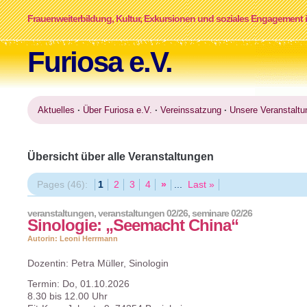
Frauenweiterbildung, Kultur, Exkursionen und soziales Engagement i
Furiosa e.V.
Aktuelles
·
Über Furiosa e.V.
·
Vereinssatzung
·
Unsere Veranstaltu
Übersicht über alle Veranstaltungen
Pages (46):
1
2
3
4
»
...
Last »
veranstaltungen
,
veranstaltungen 02/26
,
seminare 02/26
Sinologie: „Seemacht China“
Autorin: Leoni Herrmann
Dozentin: Petra Müller, Sinologin
Termin: Do, 01.10.2026
8.30 bis 12.00 Uhr