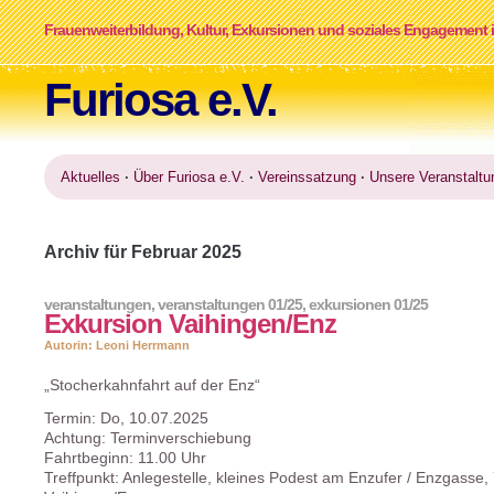
Frauenweiterbildung, Kultur, Exkursionen und soziales Engagement i
Furiosa e.V.
Aktuelles
·
Über Furiosa e.V.
·
Vereinssatzung
·
Unsere Veranstaltu
Archiv für Februar 2025
veranstaltungen
,
veranstaltungen 01/25
,
exkursionen 01/25
Exkursion Vaihingen/Enz
Autorin: Leoni Herrmann
„Stocherkahnfahrt auf der Enz“
Termin: Do, 10.07.2025
Achtung: Terminverschiebung
Fahrtbeginn: 11.00 Uhr
Treffpunkt: Anlegestelle, kleines Podest am Enzufer / Enzgasse