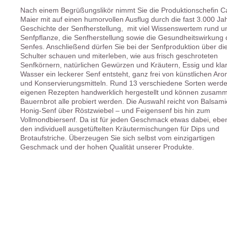
Nach einem Begrüßungslikör nimmt Sie die Produktionschefin C
Maier mit auf einen humorvollen Ausflug durch die fast 3.000 Jah
Geschichte der Senfherstellung, mit viel Wissenswertem rund u
Senfpflanze, die Senfherstellung sowie die Gesundheitswirkung
Senfes. Anschließend dürfen Sie bei der Senfproduktion über di
Schulter schauen und miterleben, wie aus frisch geschroteten
Senfkörnern, natürlichen Gewürzen und Kräutern, Essig und kl
Wasser ein leckerer Senf entsteht, ganz frei von künstlichen Ar
und Konservierungsmitteln. Rund 13 verschiedene Sorten werd
eigenen Rezepten handwerklich hergestellt und können zusamm
Bauernbrot alle probiert werden. Die Auswahl reicht von Balsami
Honig-Senf über Röstzwiebel – und Feigensenf bis hin zum
Vollmondbiersenf. Da ist für jeden Geschmack etwas dabei, ebe
den individuell ausgetüftelten Kräutermischungen für Dips und
Brotaufstriche. Überzeugen Sie sich selbst vom einzigartigen
Geschmack und der hohen Qualität unserer Produkte.