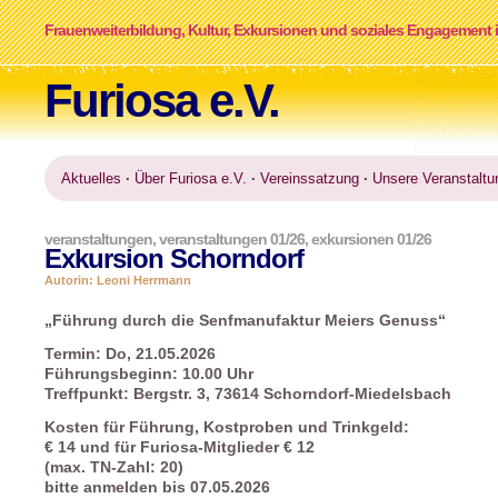
Frauenweiterbildung, Kultur, Exkursionen und soziales Engagement i
Furiosa e.V.
Aktuelles
·
Über Furiosa e.V.
·
Vereinssatzung
·
Unsere Veranstaltu
veranstaltungen
,
veranstaltungen 01/26
,
exkursionen 01/26
Exkursion Schorndorf
Autorin: Leoni Herrmann
„Führung durch die Senfmanufaktur Meiers Genuss“
Termin: Do, 21.05.2026
Führungsbeginn: 10.00 Uhr
Treffpunkt: Bergstr. 3, 73614 Schorndorf-Miedelsbach
Kosten für Führung, Kostproben und Trinkgeld:
€ 14 und für Furiosa-Mitglieder € 12
(max. TN-Zahl: 20)
bitte anmelden bis 07.05.2026