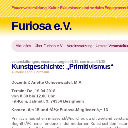
Frauenweiterbildung, Kultur, Exkursionen und soziales Engagement i
Furiosa e.V.
Aktuelles
·
Über Furiosa e.V.
·
Vereinssatzung
·
Unsere Veranstaltu
veranstaltungen
,
veranstaltungen 01/18
,
seminare 01/18
Kunstgeschichte: „Primitivismus“
Autorin: Leoni Herrmann
Dozentin: Anette Ochsenwadel, M.A.
Termin: Do, 19.04.2018
von 8.30 bis 12.00 Uhr
Fit-Kom, Jahnstr. 9, 74354 Besigheim
Kosten: â‚¬ 15 und fÃ¼r Furiosa-Mitglieder â‚¬ 13
Primitivismus ist ein missverstÃ¤ndlicher, da oft wertend versta
Begriff fÃ¼r eine Tendenz in der modernen Kunst seit den histo