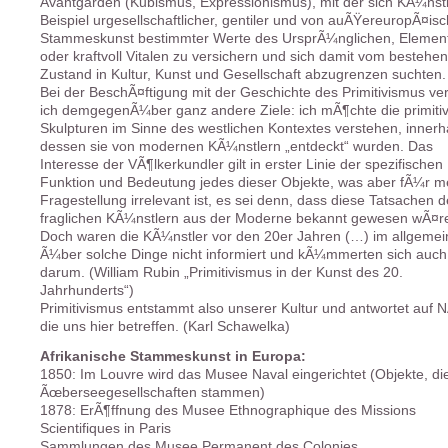
Avantgarden (Kubismus, Expressionismus), mit der sich KÃ¼nst
Beispiel urgesellschaftlicher, gentiler und von auÃŸereuropÃ¤isc
Stammeskunst bestimmter Werte des UrsprÃ¼nglichen, Elemen
oder kraftvoll Vitalen zu versichern und sich damit vom bestehe
Zustand in Kultur, Kunst und Gesellschaft abzugrenzen suchten.
Bei der BeschÃ¤ftigung mit der Geschichte des Primitivismus ver
ich demgegenÃ¼ber ganz andere Ziele: ich mÃ¶chte die primiti
Skulpturen im Sinne des westlichen Kontextes verstehen, innerh
dessen sie von modernen KÃ¼nstlern „entdeckt“ wurden. Das
Interesse der VÃ¶lkerkundler gilt in erster Linie der spezifischen
Funktion und Bedeutung jedes dieser Objekte, was aber fÃ¼r m
Fragestellung irrelevant ist, es sei denn, dass diese Tatsachen 
fraglichen KÃ¼nstlern aus der Moderne bekannt gewesen wÃ¤r
Doch waren die KÃ¼nstler vor den 20er Jahren (…) im allgeme
Ã¼ber solche Dinge nicht informiert und kÃ¼mmerten sich auch
darum. (William Rubin „Primitivismus in der Kunst des 20.
Jahrhunderts“)
Primitivismus entstammt also unserer Kultur und antwortet auf N
die uns hier betreffen. (Karl Schawelka)
Afrikanische Stammeskunst in Europa:
1850: Im Louvre wird das Musee Naval eingerichtet (Objekte, di
Ãœberseegesellschaften stammen)
1878: ErÃ¶ffnung des Musee Ethnographique des Missions
Scientifiques in Paris
Sammlungen des Musee Permanent des Colonies