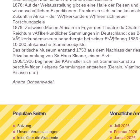
1878: Auf der Weltausstellung gibt es eine Halle der Reisen und
wissenschaftlichen Expeditionen. Frankreich sieht seine kolonial
Zukunft in Afrika – der VÃ¶lkerkunde erÃ¶ffnen sich neue
Forschungsziele
1879: Zeitweise Musee Africain im Foyer des Theatre du Chatel
Reichtum vÃ¶lkerkundlicher Sammlungen in Deutschland: das Be
VÃ¶lkerkundemuseum beherbergte bei seiner ErÃ¶ffnung 1886 
10.000 afrikanische Stammesobjekte
Das britische Museum entstand 1753 aus dem Nachlass der rie
Privatsammlung von Sir Hans Sloane, einem Arzt.
1905/1906 beginnen die KÃ¼nstler sich mit Stammeskunst zu
beschÃ¤ftigen / eigene Sammlungen entstehen (Derain, Vlaminc
Picasso u.a.)
Anette Ochsenwadel
Populäre Seiten
Monatliche Ar
Satzung
Juli 2026
Unsere Veranstaltungen
Februar 2026
Infos über die Akademie
Januar 2026