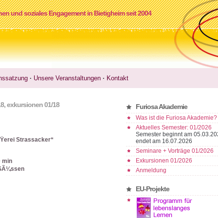
nen und soziales Engagement in Bietigheim seit 2004
nssatzung
·
Unsere Veranstaltungen
·
Kontakt
18
,
exkursionen 01/18
Furiosa Akademie
Was ist die Furiosa Akademie?
Aktuelles Semester: 01/2026
Semester beginnt am 05.03.20
ÃŸerei Strassacker“
endet am 16.07.2026
Seminare + Vorträge 01/2026
Exkursionen 01/2026
0 min
9 SÃ¼ssen
Anmeldung
EU-Projekte