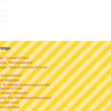
nträge
gie: "Seemacht China"
ophie: "Neuhumanismus"
ogie: "Streit ist auch eine Form von
: "Antisemitismus"
ion Göppingen
: "KI: Digitaler Evolutionssprung oder
lverlust im Code"
e Medien: "Wikipedia"
ophie: "Der Renaissance Humanismus"
ion Bad Urach
ion Schorndorf