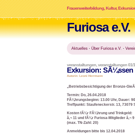
Frauenweiterbildung, Kultur, Exkursio
Furiosa e.V.
Aktuelles
·
Über Furiosa e.V.
·
Verei
veranstaltungen
,
veranstaltungen 01/
Exkursion: SÃ¼ssen
Autorin: Leoni Herrmann
„Betriebsbesichtigung der Bronze-Gie
Termin: Do, 26.04.2018
FÃ¼hrungsbeginn: 13.00 Uhr, Dauer: 9
Treffpunkt: Staufeneckerstr. 13, 7307
Kosten fÃ¼r FÃ¼hrung und Trinkgeld:
â‚¬ 11 und fÃ¼r Furiosa-Mitglieder â‚¬ 9
(max. TN-Zahl: 20)
Anmeldungen bitte bis 12.04.2018