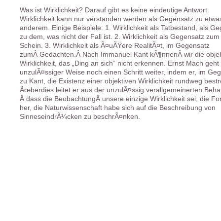
Was ist Wirklichkeit? Darauf gibt es keine eindeutige Antwort.
Wirklichkeit kann nur verstanden werden als Gegensatz zu etwa
anderem. Einige Beispiele: 1. Wirklichkeit als Tatbestand, als G
zu dem, was nicht der Fall ist. 2. Wirklichkeit als Gegensatz zum
Schein. 3. Wirklichkeit als Ã¤uÃŸere RealitÃ¤t, im Gegensatz
zumÂ Gedachten.Â Nach Immanuel Kant kÃ¶nnenÂ wir die objek
Wirklichkeit, das „Ding an sich“ nicht erkennen. Ernst Mach geht
unzulÃ¤ssiger Weise noch einen Schritt weiter, indem er, im Ge
zu Kant, die Existenz einer objektiven Wirklichkeit rundweg bestre
Ãœberdies leitet er aus der unzulÃ¤ssig verallgemeinerten Beh
Â dass die BeobachtungÂ unsere einzige Wirklichkeit sei, die F
her, die Naturwissenschaft habe sich auf die Beschreibung von
SinneseindrÃ¼cken zu beschrÃ¤nken.