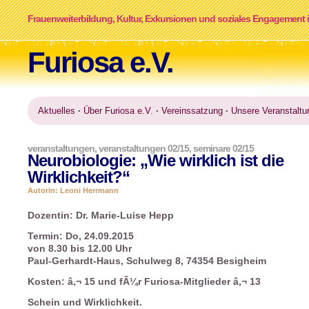
Frauenweiterbildung, Kultur, Exkursionen und soziales Engagement i
Furiosa e.V.
Aktuelles
·
Über Furiosa e.V.
·
Vereinssatzung
·
Unsere Veranstaltu
veranstaltungen
,
veranstaltungen 02/15
,
seminare 02/15
Neurobiologie: „Wie wirklich ist die
Wirklichkeit?“
Autorin: Leoni Herrmann
Dozentin: Dr. Marie-Luise Hepp
Termin: Do, 24.09.2015
von 8.30 bis 12.00 Uhr
Paul-Gerhardt-Haus, Schulweg 8, 74354 Besigheim
Kosten: â‚¬ 15 und fÃ¼r Furiosa-Mitglieder â‚¬ 13
Schein und Wirklichkeit.