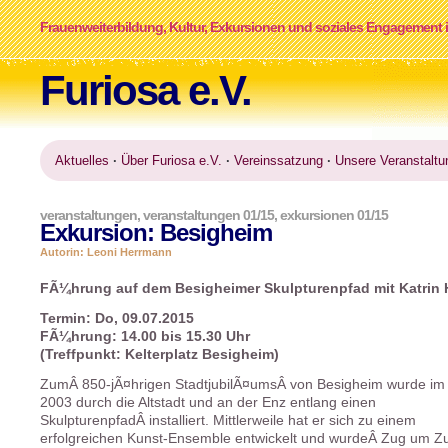
Frauenweiterbildung, Kultur, Exkursionen und soziales Engagement i
Furiosa e.V.
Aktuelles
·
Über Furiosa e.V.
·
Vereinssatzung
·
Unsere Veranstaltu
veranstaltungen
,
veranstaltungen 01/15
,
exkursionen 01/15
Exkursion: Besigheim
Autorin: Leoni Herrmann
FÃ¼hrung auf dem Besigheimer Skulpturenpfad mit Katrin 
Termin: Do, 09.07.2015
FÃ¼hrung: 14.00 bis 15.30 Uhr
(Treffpunkt: Kelterplatz Besigheim)
ZumÂ 850-jÃ¤hrigen StadtjubilÃ¤umsÂ von Besigheim wurde im
2003 durch die Altstadt und an der Enz entlang einen
SkulpturenpfadÂ installiert. Mittlerweile hat er sich zu einem
erfolgreichen Kunst-Ensemble entwickelt und wurdeÂ Zug um 