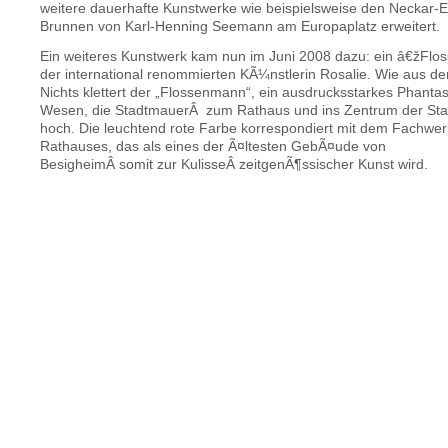
weitere dauerhafte Kunstwerke wie beispielsweise den Neckar-E
Brunnen von Karl-Henning Seemann am Europaplatz erweitert.
Ein weiteres Kunstwerk kam nun im Juni 2008 dazu: ein â€žFlo
der international renommierten KÃ¼nstlerin Rosalie. Wie aus d
Nichts klettert der „Flossenmann“, ein ausdrucksstarkes Phantas
Wesen, die StadtmauerÂ zum Rathaus und ins Zentrum der Sta
hoch. Die leuchtend rote Farbe korrespondiert mit dem Fachwer
Rathauses, das als eines der Ã¤ltesten GebÃ¤ude von
BesigheimÂ somit zur KulisseÂ zeitgenÃ¶ssischer Kunst wird.