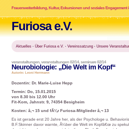
Frauenweiterbildung, Kultur, Exkursionen und soziales Engagement i
Furiosa e.V.
Aktuelles
·
Über Furiosa e.V.
·
Vereinssatzung
·
Unsere Veranstaltu
veranstaltungen
,
veranstaltungen 02/14
,
seminare 02/14
Neurobiologie: „Die Welt im Kopf“
Autorin: Leoni Herrmann
Dozentin: Dr. Marie-Luise Hepp
Termin: Do, 15.01.2015
von 8.30 bis 12.00 Uhr
Fit-Kom, Jahnstr. 9, 74354 Besigheim
Kosten: â‚¬ 15 und fÃ¼r Furiosa-Mitglieder â‚¬ 13
Es ist gerade erst 20 Jahre her, als der Psychologe u. Behavioris
B.F.Skinner davor warnte, Ã¼ber die Welt im Kopfâ€œ zu spekul