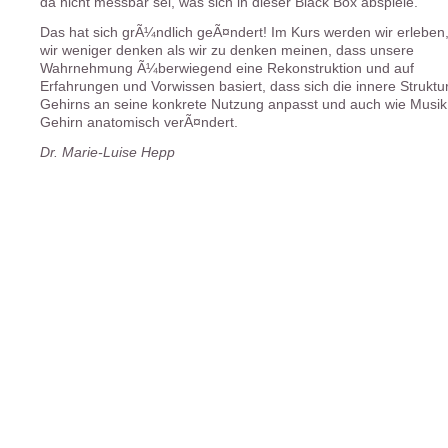
da nicht messbar sei, was sich in dieser Black Box abspiele.
Das hat sich grÃ¼ndlich geÃ¤ndert! Im Kurs werden wir erleben
wir weniger denken als wir zu denken meinen, dass unsere
Wahrnehmung Ã¼berwiegend eine Rekonstruktion und auf
Erfahrungen und Vorwissen basiert, dass sich die innere Struktu
Gehirns an seine konkrete Nutzung anpasst und auch wie Musik
Gehirn anatomisch verÃ¤ndert.
Dr. Marie-Luise Hepp