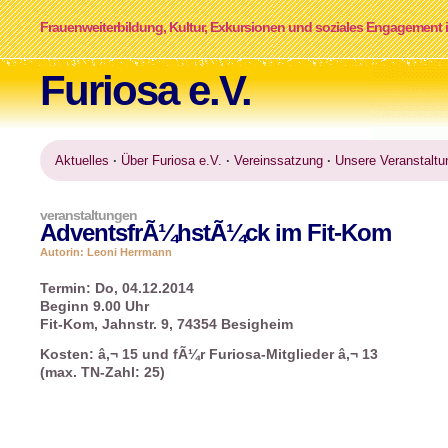
Frauenweiterbildung, Kultur, Exkursionen und soziales Engagement i
Furiosa e.V.
Aktuelles
·
Über Furiosa e.V.
·
Vereinssatzung
·
Unsere Veranstaltu
veranstaltungen
AdventsfrÃ¼hstÃ¼ck im Fit-Kom
Autorin: Leoni Herrmann
Termin: Do, 04.12.2014
Beginn 9.00 Uhr
Fit-Kom, Jahnstr. 9, 74354 Besigheim
Kosten: â‚¬ 15 und fÃ¼r Furiosa-Mitglieder â‚¬ 13
(max. TN-Zahl: 25)