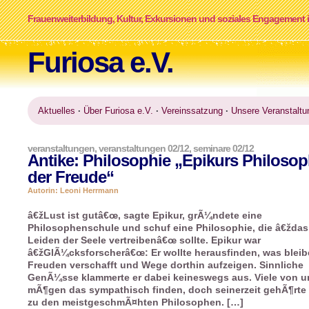
Frauenweiterbildung, Kultur, Exkursionen und soziales Engagement i
Furiosa e.V.
Aktuelles
·
Über Furiosa e.V.
·
Vereinssatzung
·
Unsere Veranstaltu
veranstaltungen
,
veranstaltungen 02/12
,
seminare 02/12
Antike: Philosophie „Epikurs Philosop
der Freude“
Autorin: Leoni Herrmann
â€žLust ist gutâ€œ, sagte Epikur, grÃ¼ndete eine
Philosophenschule und schuf eine Philosophie, die â€ždas
Leiden der Seele vertreibenâ€œ sollte. Epikur war
â€žGlÃ¼cksforscherâ€œ: Er wollte herausfinden, was blei
Freuden verschafft und Wege dorthin aufzeigen. Sinnliche
GenÃ¼sse klammerte er dabei keineswegs aus. Viele von u
mÃ¶gen das sympathisch finden, doch seinerzeit gehÃ¶rte
zu den meistgeschmÃ¤hten Philosophen. […]