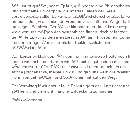
â€žLust ist gutâ€œ, sagte Epikur, grÃ¼ndete eine Philosophens
und schuf eine Philosophie, die â€ždas Leiden der Seele
vertreibenâ€œ sollte. Epikur war â€žGlÃ¼cksforscherâ€œ: Er wo
herausfinden, was bleibende Freuden verschafft und Wege dort
aufzeigen. Sinnliche GenÃ¼sse klammerte er dabei keineswegs
Viele von uns mÃ¶gen das sympathisch finden, doch seinerzeit
gehÃ¶rte Epikur zu den meistgeschmÃ¤hten Philosophen. So n
ihn der strenge rÃ¶mische Stoiker Epiktet schlicht einen
â€žWÃ¼stlingâ€œ.
War Epikur wirklich der, fÃ¼r den man ihn teilweise heute noch 
Lesen wir nach, so erfahren wir: â€žLust ist gut, jedoch nicht jede
wÃ¤hlenswert…â€œ FÃ¼r ein lustvolles Leben braucht es also
â€žKÃ¶pfchenâ€œ, meinte Epikur und gab uns wertvolle Weisun
Form von LehrsÃ¤tzen und SprÃ¼chen mit auf den Weg.
Der Vormittag lÃ¤dt dazu ein, in Epikurs geistiger Hinterlassensc
stÃ¶bern und vielleicht manche Entdeckung zu machen!
Julia Hellermann