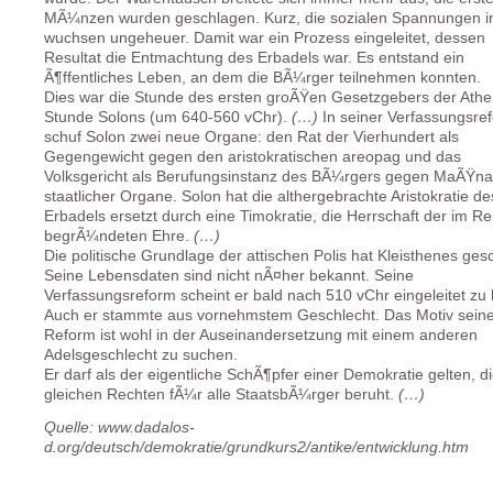
MÃ¼nzen wurden geschlagen. Kurz, die sozialen Spannungen i
wuchsen ungeheuer. Damit war ein Prozess eingeleitet, dessen
Resultat die Entmachtung des Erbadels war. Es entstand ein
Ã¶ffentliches Leben, an dem die BÃ¼rger teilnehmen konnten.
Dies war die Stunde des ersten groÃŸen Gesetzgebers der Athen
Stunde Solons (um 640-560 vChr).
(…)
In seiner Verfassungsre
schuf Solon zwei neue Organe: den Rat der Vierhundert als
Gegengewicht gegen den aristokratischen areopag und das
Volksgericht als Berufungsinstanz des BÃ¼rgers gegen MaÃŸ
staatlicher Organe. Solon hat die althergebrachte Aristokratie de
Erbadels ersetzt durch eine Timokratie, die Herrschaft der im R
begrÃ¼ndeten Ehre.
(…)
Die politische Grundlage der attischen Polis hat Kleisthenes ges
Seine Lebensdaten sind nicht nÃ¤her bekannt. Seine
Verfassungsreform scheint er bald nach 510 vChr eingeleitet zu
Auch er stammte aus vornehmstem Geschlecht. Das Motiv sein
Reform ist wohl in der Auseinandersetzung mit einem anderen
Adelsgeschlecht zu suchen.
Er darf als der eigentliche SchÃ¶pfer einer Demokratie gelten, di
gleichen Rechten fÃ¼r alle StaatsbÃ¼rger beruht.
(…)
Quelle: www.dadalos-
d.org/deutsch/demokratie/grundkurs2/antike/entwicklung.htm