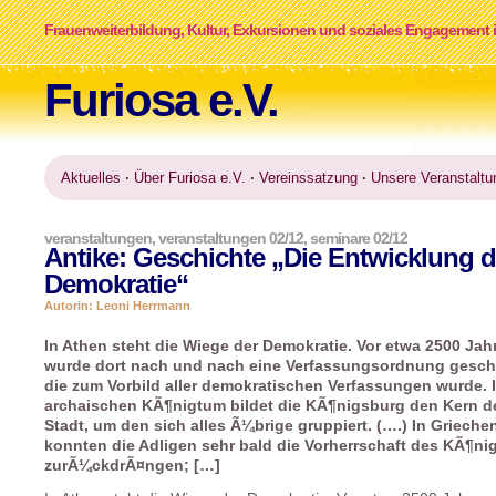
Frauenweiterbildung, Kultur, Exkursionen und soziales Engagement i
Furiosa e.V.
Aktuelles
·
Über Furiosa e.V.
·
Vereinssatzung
·
Unsere Veranstaltu
veranstaltungen
,
veranstaltungen 02/12
,
seminare 02/12
Antike: Geschichte „Die Entwicklung d
Demokratie“
Autorin: Leoni Herrmann
In Athen steht die Wiege der Demokratie. Vor etwa 2500 Jah
wurde dort nach und nach eine Verfassungsordnung gesch
die zum Vorbild aller demokratischen Verfassungen wurde. 
archaischen KÃ¶nigtum bildet die KÃ¶nigsburg den Kern d
Stadt, um den sich alles Ã¼brige gruppiert. (….) In Grieche
konnten die Adligen sehr bald die Vorherrschaft des KÃ¶ni
zurÃ¼ckdrÃ¤ngen; […]