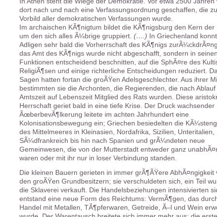
In Athen steht die Wiege der Demokratie. Vor etwa 2500 Jahren
dort nach und nach eine Verfassungsordnung geschaffen, die z
Vorbild aller demokratischen Verfassungen wurde.
Im archaischen KÃ¶nigtum bildet die KÃ¶nigsburg den Kern der 
um den sich alles Ã¼brige gruppiert.
(….)
In Griechenland konnt
Adligen sehr bald die Vorherrschaft des KÃ¶nigs zurÃ¼ckdrÃ¤n
das Amt des KÃ¶nigs wurde nicht abgeschafft, sondern in seine
Funktionen entscheidend beschnitten, auf die SphÃ¤re des Kulti
ReligiÃ¶sen und einige richterliche Entscheidungen reduziert. D
Sagen hatten fortan die groÃŸen Adelsgeschlechter. Aus ihrer Mi
bestimmten sie die Archonten, die Regierenden, die nach Ablauf 
Amtszeit auf Lebenszeit Mitglied des Rats wurden. Diese aristok
Herrschaft geriet bald in eine tiefe Krise. Der Druck wachsender
ÃœberbevÃ¶lkerung leitete im achten Jahrhundert eine
Kolonisationsbewegung ein; Griechen besiedelten die KÃ¼steng
des Mittelmeeres in Kleinasien, Nordafrika, Sizilien, Unteritalien,
SÃ¼dfrankreich bis hin nach Spanien und grÃ¼ndeten neue
Gemeinwesen, die von der Mutterstadt entweder ganz unabhÃ¤
waren oder mit ihr nur in loser Verbindung standen.
Die kleinen Bauern gerieten in immer grÃ¶ÃŸere AbhÃ¤ngigkeit
den groÃŸen Grundbesitzern; sie verschuldeten sich, ein Teil wu
die Sklaverei verkauft. Die Handelsbeziehungen intensivierten si
entstand eine neue Form des Reichtums: VermÃ¶gen, das durc
Handel mit Metallen, TÃ¶pferwaren, Getreide, Ã–l und Wein er
wurde. Der Warentausch breitete sich immer mehr aus; die erst