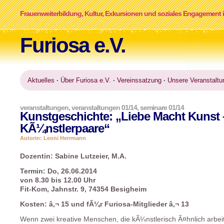
Frauenweiterbildung, Kultur, Exkursionen und soziales Engagement i
Furiosa e.V.
Aktuelles
·
Über Furiosa e.V.
·
Vereinssatzung
·
Unsere Veranstaltu
veranstaltungen
,
veranstaltungen 01/14
,
seminare 01/14
Kunstgeschichte: „Liebe Macht Kunst 
KÃ¼nstlerpaare“
Autorin: Leoni Herrmann
Dozentin: Sabine Lutzeier, M.A.
Termin: Do, 26.06.2014
von 8.30 bis 12.00 Uhr
Fit-Kom, Jahnstr. 9, 74354 Besigheim
Kosten: â‚¬ 15 und fÃ¼r Furiosa-Mitglieder â‚¬ 13
Wenn zwei kreative Menschen, die kÃ¼nstlerisch Ã¤hnlich arbei