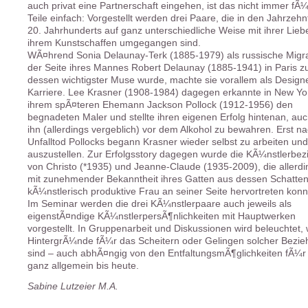
auch privat eine Partnerschaft eingehen, ist das nicht immer fÃ
Teile einfach: Vorgestellt werden drei Paare, die in den Jahrzeh
20. Jahrhunderts auf ganz unterschiedliche Weise mit ihrer Lieb
ihrem Kunstschaffen umgegangen sind.
WÃ¤hrend Sonia Delaunay-Terk (1885-1979) als russische Migra
der Seite ihres Mannes Robert Delaunay (1885-1941) in Paris z
dessen wichtigster Muse wurde, machte sie vorallem als Design
Karriere. Lee Krasner (1908-1984) dagegen erkannte in New Yor
ihrem spÃ¤teren Ehemann Jackson Pollock (1912-1956) den
begnadeten Maler und stellte ihren eigenen Erfolg hintenan, au
ihn (allerdings vergeblich) vor dem Alkohol zu bewahren. Erst 
Unfalltod Pollocks begann Krasner wieder selbst zu arbeiten und
auszustellen. Zur Erfolgsstory dagegen wurde die KÃ¼nstlerbe
von Christo (*1935) und Jeanne-Claude (1935-2009), die allerdi
mit zunehmender Bekanntheit ihres Gatten aus dessen Schatten
kÃ¼nstlerisch produktive Frau an seiner Seite hervortreten konn
Im Seminar werden die drei KÃ¼nstlerpaare auch jeweils als
eigenstÃ¤ndige KÃ¼nstlerpersÃ¶nlichkeiten mit Hauptwerken
vorgestellt. In Gruppenarbeit und Diskussionen wird beleuchtet,
HintergrÃ¼nde fÃ¼r das Scheitern oder Gelingen solcher Bezi
sind – auch abhÃ¤ngig von den EntfaltungsmÃ¶glichkeiten fÃ¼r
ganz allgemein bis heute.
Sabine Lutzeier M.A.