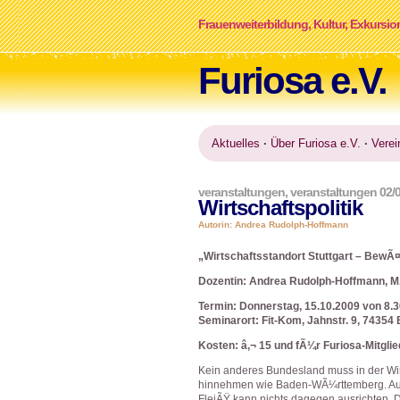
Frauenweiterbildung, Kultur, Exkursio
Furiosa e.V.
Aktuelles
·
Über Furiosa e.V.
·
Verei
veranstaltungen
,
veranstaltungen 02/
Wirtschaftspolitik
Autorin: Andrea Rudolph-Hoffmann
„Wirtschaftsstandort Stuttgart – BewÃ¤
Dozentin: Andrea Rudolph-Hoffmann, M.A
Termin: Donnerstag, 15.10.2009 von 8.3
Seminarort: Fit-Kom, Jahnstr. 9, 74354
Kosten: â‚¬ 15 und fÃ¼r Furiosa-Mitglie
Kein anderes Bundesland muss in der Wir
hinnehmen wie Baden-WÃ¼rttemberg. Au
FleiÃŸ kann nichts dagegen ausrichten. D