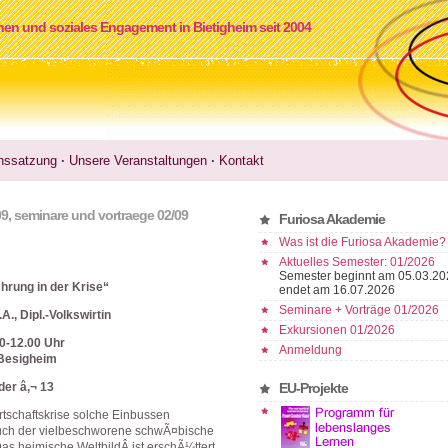
nen und soziales Engagement in Bietigheim seit 2004
nssatzung
·
Unsere Veranstaltungen
·
Kontakt
09
,
seminare und vortraege 02/09
Furiosa Akademie
Was ist die Furiosa Akademie?
Aktuelles Semester: 01/2026
Semester beginnt am 05.03.20
hrung in der Krise“
endet am 16.07.2026
Seminare + Vorträge 01/2026
., Dipl.-Volkswirtin
Exkursionen 01/2026
0-12.00 Uhr
Anmeldung
 Besigheim
der â‚¬ 13
EU-Projekte
tschaftskrise solche Einbussen
ch der vielbeschworene schwÃ¤bische
as heimische WeltbildÂ ist erschÃ¼ttert.