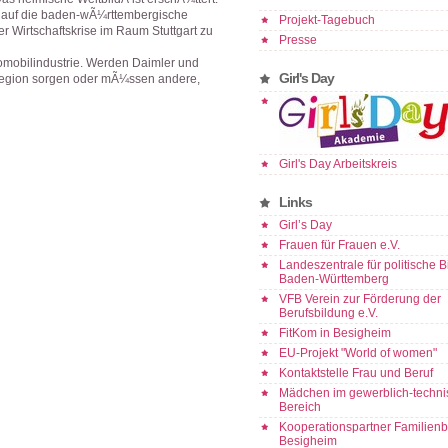
k auf die baden-wÃ¼rttembergische
Projekt-Tagebuch
r Wirtschaftskrise im Raum Stuttgart zu
Presse
omobilindustrie. Werden Daimler und
Girl's Day
 Region sorgen oder mÃ¼ssen andere,
Girl's Day Arbeitskreis
Links
Girl’s Day
Frauen für Frauen e.V.
Landeszentrale für politische 
Baden-Württemberg
VFB Verein zur Förderung der
Berufsbildung e.V.
FitKom in Besigheim
EU-Projekt "World of women"
Kontaktstelle Frau und Beruf
Mädchen im gewerblich-techn
Bereich
Kooperationspartner Familienb
Besigheim