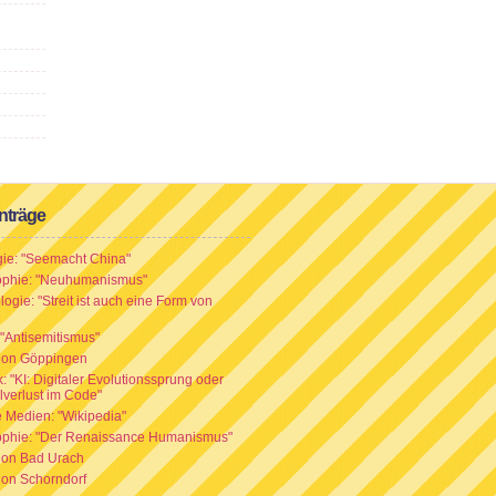
nträge
gie: "Seemacht China"
ophie: "Neuhumanismus"
ogie: "Streit ist auch eine Form von
: "Antisemitismus"
ion Göppingen
: "KI: Digitaler Evolutionssprung oder
lverlust im Code"
e Medien: "Wikipedia"
ophie: "Der Renaissance Humanismus"
ion Bad Urach
ion Schorndorf